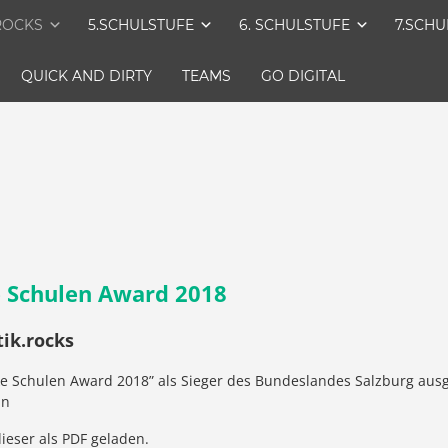
ROCKS
5.SCHULSTUFE
6. SCHULSTUFE
7.SCHU
QUICK AND DIRTY
TEAMS
GO DIGITAL
e Schulen Award 2018
ik.rocks
e Schulen Award 2018” als Sieger des Bundeslandes Salzburg ausg
nn
dieser als PDF geladen.